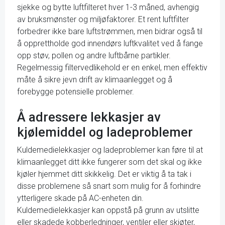
sjekke og bytte luftfilteret hver 1-3 måned, avhengig
av bruksmønster og miljøfaktorer. Et rent luftfilter
forbedrer ikke bare luftstrømmen, men bidrar også til
å opprettholde god innendørs luftkvalitet ved å fange
opp støv, pollen og andre luftbårne partikler.
Regelmessig filtervedlikehold er en enkel, men effektiv
måte å sikre jevn drift av klimaanlegget og å
forebygge potensielle problemer.
Å adressere lekkasjer av
kjølemiddel og ladeproblemer
Kuldemedielekkasjer og ladeproblemer kan føre til at
klimaanlegget ditt ikke fungerer som det skal og ikke
kjøler hjemmet ditt skikkelig. Det er viktig å ta tak i
disse problemene så snart som mulig for å forhindre
ytterligere skade på AC-enheten din.
Kuldemedielekkasjer kan oppstå på grunn av utslitte
eller skadede kobberledninger, ventiler eller skjøter,