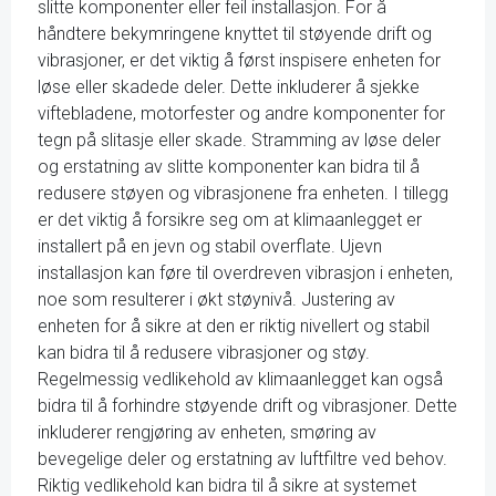
slitte komponenter eller feil installasjon. For å
håndtere bekymringene knyttet til støyende drift og
vibrasjoner, er det viktig å først inspisere enheten for
løse eller skadede deler. Dette inkluderer å sjekke
viftebladene, motorfester og andre komponenter for
tegn på slitasje eller skade. Stramming av løse deler
og erstatning av slitte komponenter kan bidra til å
redusere støyen og vibrasjonene fra enheten. I tillegg
er det viktig å forsikre seg om at klimaanlegget er
installert på en jevn og stabil overflate. Ujevn
installasjon kan føre til overdreven vibrasjon i enheten,
noe som resulterer i økt støynivå. Justering av
enheten for å sikre at den er riktig nivellert og stabil
kan bidra til å redusere vibrasjoner og støy.
Regelmessig vedlikehold av klimaanlegget kan også
bidra til å forhindre støyende drift og vibrasjoner. Dette
inkluderer rengjøring av enheten, smøring av
bevegelige deler og erstatning av luftfiltre ved behov.
Riktig vedlikehold kan bidra til å sikre at systemet