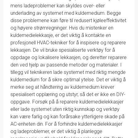
mens ladeproblemer kan skyldes over- eller
underlading av systemet med kuldemedium. Begge
disse problemene kan føre til redusert kjøleeffektivitet
og høyere strømregninger. Hvis du mistenker en
kuldemedielekkasje, er det viktig å kontakte en
profesjonell HVAC-tekniker for å inspisere og reparere
lekkasjen. De vil bruke spesialiserte verktøy for å
oppdage og lokalisere lekkasjen, og deretter reparere
den ved hjelp av passende metoder og materialer. I
tillegg vil teknikeren lade systemet med riktig mengde
kuldemedium for å sikre optimal ytelse. Det er viktig å
merke seg at håndtering av kuldemedium krever
spesialisert opplæring og utstyr, så det er ikke en DIY-
oppgave. Forsøk på å reparere kuldemedielekkasjer
eller lade systemet uten riktig kunnskap og verktøy
kan være farlig og kan forårsake ytterligere skade på
AC-enheten din. For å forhindre kuldemedielekkasjer
og ladeproblemer, er det viktig å planlegge