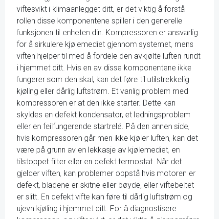
viftesvikt i klimaanlegget ditt, er det viktig å forstå
rollen disse komponentene spiller i den generelle
funksjonen til enheten din. Kompressoren er ansvarlig
for å sirkulere kjølemediet gjennom systemet, mens
viften hjelper til med å fordele den avkjølte luften rundt
i hjemmet ditt. Hvis en av disse komponentene ikke
fungerer som den skal, kan det føre til utilstrekkelig
kjøling eller dårlig luftstrøm. Et vanlig problem med
kompressoren er at den ikke starter. Dette kan
skyldes en defekt kondensator, et ledningsproblem
eller en feilfungerende startrelé. På den annen side,
hvis kompressoren går men ikke kjøler luften, kan det
være på grunn av en lekkasje av kjølemediet, en
tilstoppet filter eller en defekt termostat. Når det
gjelder viften, kan problemer oppstå hvis motoren er
defekt, bladene er skitne eller bøyde, eller viftebeltet
er slitt. En defekt vifte kan føre til dårlig luftstrøm og
ujevn kjøling i hjemmet ditt. For å diagnostisere